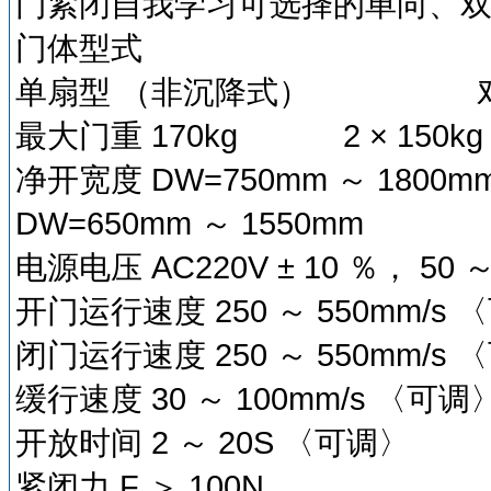
门紧闭自我学习可选择的单向、
门体型式
单扇型
（非沉降式）
最大门重
170kg
2 × 150k
净开宽度
DW=750mm
～
1800m
DW=650mm
～
1550mm
电源电压
AC220V ± 10
％，
50
开门运行速度
250
～
550mm/s
〈
闭门运行速度
250
～
550mm/s
〈
缓行速度
30
～
100mm/s
〈可调
开放时间
2
～
20S
〈可调〉
紧闭力
F
＞
100N