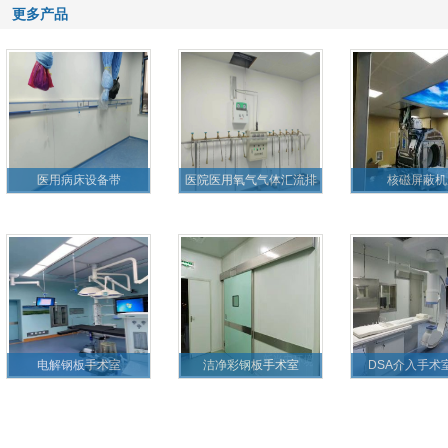
更多产品
医用病床设备带
医院医用氧气气体汇流排
核磁屏蔽机
电解钢板手术室
洁净彩钢板手术室
DSA介入手术