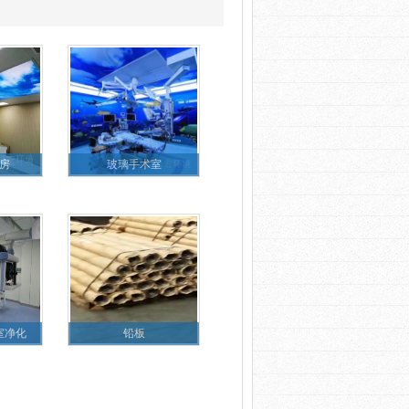
房
玻璃手术室
室净化
铅板